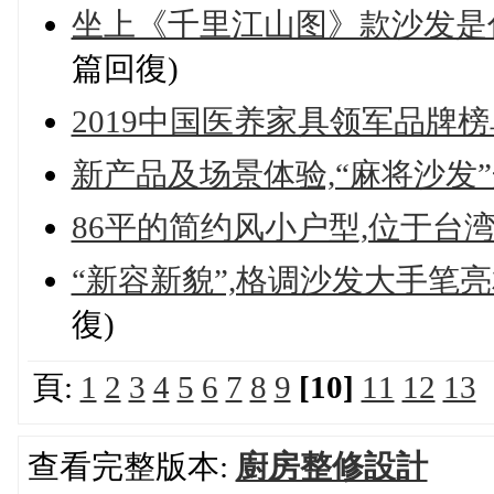
坐上《千里江山图》款沙发是
篇回復)
2019中国医养家具领军品牌
新产品及场景体验,“麻将沙发
86平的简约风小户型,位于台
“新容新貌”,格调沙发大手笔亮
復)
頁:
1
2
3
4
5
6
7
8
9
[10]
11
12
13
查看完整版本:
廚房整修設計