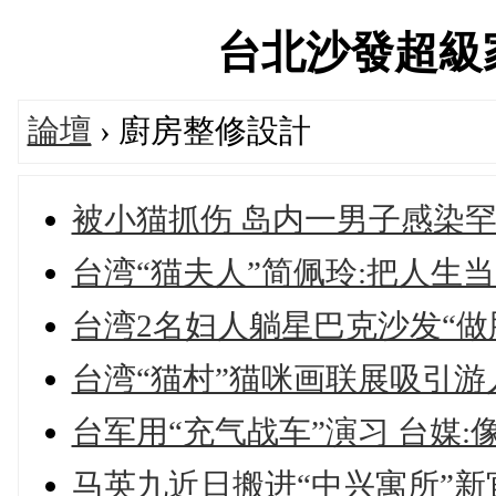
台北沙發超級家具論
論壇
› 廚房整修設計
被小猫抓伤 岛内一男子感染罕
台湾“猫夫人”简佩玲:把人生当
台湾2名妇人躺星巴克沙发“做
台湾“猫村”猫咪画联展吸引游
台军用“充气战车”演习 台媒:
马英九近日搬进“中兴寓所”新官