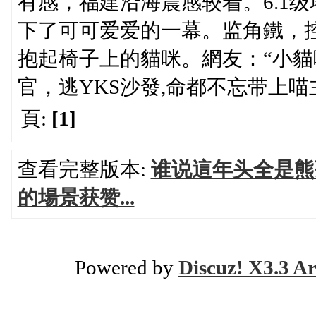
有感，福建沿海震感较着。6.1
下了可可爱爱的一幕。监角鐵，
抱起椅子上的貓咪。網友：“小貓
官，逃YKS沙發,命都不忘带上喵
頁:
[1]
查看完整版本:
谁说這年头全是熊
的場景获赞...
Powered by
Discuz! X3.3 Ar