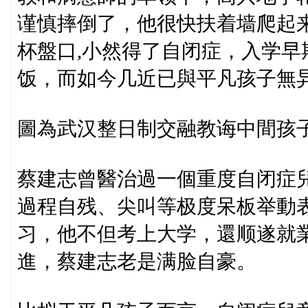
谨慎摔倒了，他很快扶着墙爬起
杯盤口,小然得了自闭症，入学
饭，而如今几近已與平凡孩子無
圖為武汉整日制交融教诲中間孩子
蔡建志曾醫治過一個重度自闭症
過程自残、尖叫等极度呆板举動
习，他不但考上大学，還顺遂就業…&
進，蔡建志老是满脸自豪。