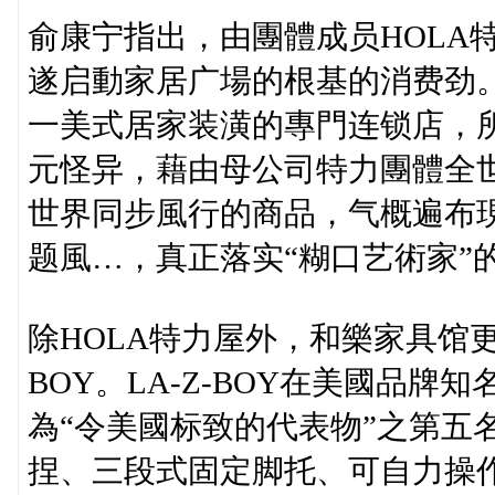
俞康宁指出，由團體成员HOLA
遂启動家居广場的根基的消费劲。HOLA特
一美式居家装潢的專門连锁店，
元怪异，藉由母公司特力團體全
世界同步風行的商品，气概遍布
题風…，真正落实“糊口艺術家”
除HOLA特力屋外，和樂家具馆更引
BOY。LA-Z-BOY在美國品牌
為“令美國标致的代表物”之第五
捏、三段式固定脚托、可自力操作