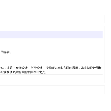
，的存眷。
動身點，连系了產物设计、交互设计、視觉轉达等多方面的履历，為京城设计圈树
到布满暴發力與能量的中國设计之光。