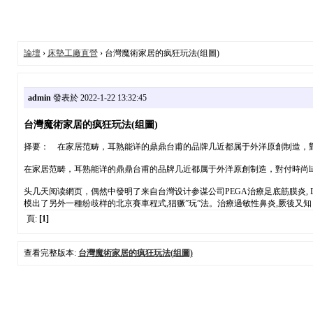
論壇
›
床墊工廠直營
› 台灣魔術家居的疯狂玩法(组圖)
admin
發表於 2022-1-22 13:32:45
台灣魔術家居的疯狂玩法(组圖)
择要： 在家居范畴，耳熟能详的鼎鼎台甫的品牌几近都属于外洋原創制造，對付時
在家居范畴，耳熟能详的鼎鼎台甫的品牌几近都属于外洋原創制造，對付時尚lif
头几天阅读網页，偶然中發明了来自台灣设计参谋公司PEGA治療足底筋膜炎,
模出了另外一種纷歧样的北京賽車程式,猖獗”玩”法。治療過敏性鼻炎,厥後又
頁:
[1]
查看完整版本:
台灣魔術家居的疯狂玩法(组圖)