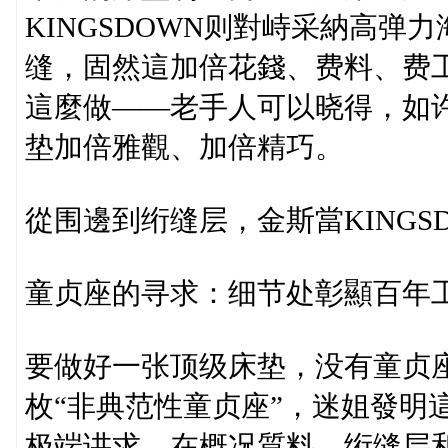
KINGSDOWN则對峙采納高
缝，固然這加倍花錢、费料、费工
這麼做——老手人可以晓得，如
垫加倍雅觀、加倍精巧。
從围邊到绗缝层，金斯當KINGS
童贞座的寻求：细节处彰顯百年
要做好一张顶级床垫，没有童贞
枚“非典范性童贞座”，迷姐發明這
极端讲求，在概况質料、绗缝层