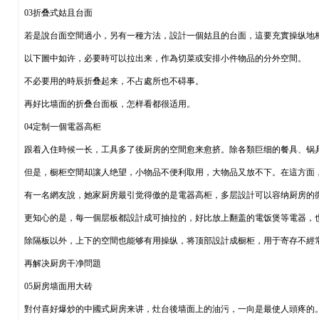
03折叠式姑且台面
若是說台面空間過小，另有一種方法，設計一個姑且的台面，這要充實操纵地
以下圖中如许，必要時可以拉出来，作為切菜或安排小件物品的分外空間。
不必要用的時辰折叠起来，不占處所也不碍事。
再好比墙面的折叠台面板，怎样看都很适用。
04定制一個電器高柜
跟着入住時候一长，工具多了後厨房的空間愈来愈挤。除各類巨细的餐具、锅
但是，橱柜空間却讓人绝望，小物品不便利取用，大物品又放不下。在這方面，
有一名網友說，她家厨房最引觉得傲的是電器高柜，多层設計可以容纳厨房的
更知心的是，每一個层板都設計成可抽拉的，好比放上翻盖的電饭煲等電器，
除隔板以外，上下的空間也能够有用操纵，将顶部設計成橱柜，用于寄存不經
再解决厨房干净問題
05厨房墙面用大砖
對付喜好爆炒的中國式厨房来讲，灶台後墙面上的油污，一向是最使人頭疼的