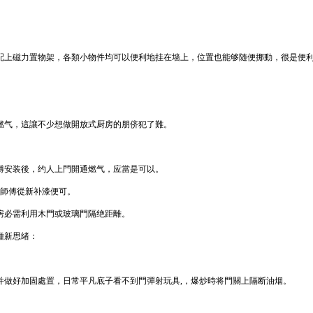
配上磁力置物架，各類小物件均可以便利地挂在墙上，位置也能够随便挪動，很是便
燃气，這讓不少想做開放式厨房的朋侪犯了難。
傅安装後，约人上門開通燃气，应當是可以。
漆師傅從新补漆便可。
房必需利用木門或玻璃門隔绝距離。
種新思绪：
并做好加固處置，日常平凡底子看不到門彈射玩具,，爆炒時将門關上隔断油烟。