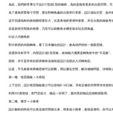
為此，咱們經常專注于設計U型或L型的橱柜，為的是能有更多的台面空間，
為了避免挥霍每寸空間，實在對轉角處的台面举行革新，設計成钻石型，如许
這不但讓地柜的收纳變得更壮大，比直角地柜更便利拿取，并且台面的操纵率
若是厨房空間真的有限，乃至可以斟酌将水槽安装在钻石拐角處。
02步入式轉角柜
對付厨房的鸡肋轉角，看了日本骊住的設計，會為咱們供给一個新思绪。
高度與吊柜齐平，内部設計成L型层板，收纳能力属實是轉角柜中的“天花板”。
固然，并不是所有的厨房都有這個前提設計這類步入式轉角區。
以是，平凡家庭有两種思绪可以斟酌，用以優化空間，解决储物問題，详细取
第一種、错层隔板＋大搭钮
上下交织，設計错层隔板最少可以容纳8~10口锅，另有足够的空間寄存米面和
利用165度搭钮，柜門启齿大，物品一目明了，最内里的物品也很輕易取用。
第二種、镂空＋小推車
設計橱柜的時辰可以将這個空間留出来，用来放小推車，會很是便利，你可以