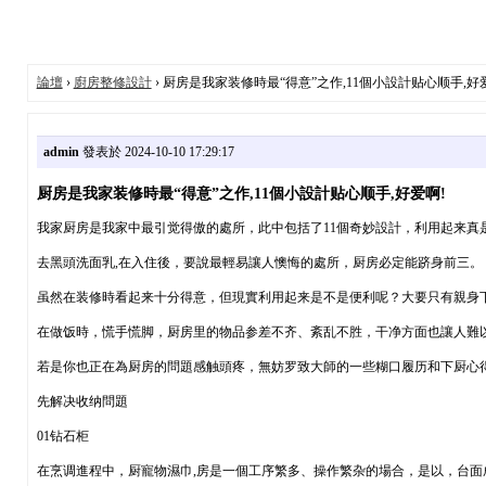
論壇
›
廚房整修設計
› 厨房是我家装修時最“得意”之作,11個小設計贴心顺手,好
admin
發表於 2024-10-10 17:29:17
厨房是我家装修時最“得意”之作,11個小設計贴心顺手,好爱啊!
我家厨房是我家中最引觉得傲的處所，此中包括了11個奇妙設計，利用起来真
去黑頭洗面乳,在入住後，要說最輕易讓人懊悔的處所，厨房必定能跻身前三。
虽然在装修時看起来十分得意，但現實利用起来是不是便利呢？大要只有親身
在做饭時，慌手慌脚，厨房里的物品参差不齐、紊乱不胜，干净方面也讓人難
若是你也正在為厨房的問題感触頭疼，無妨罗致大師的一些糊口履历和下厨心
先解决收纳問題
01钻石柜
在烹调進程中，厨寵物濕巾,房是一個工序繁多、操作繁杂的場合，是以，台