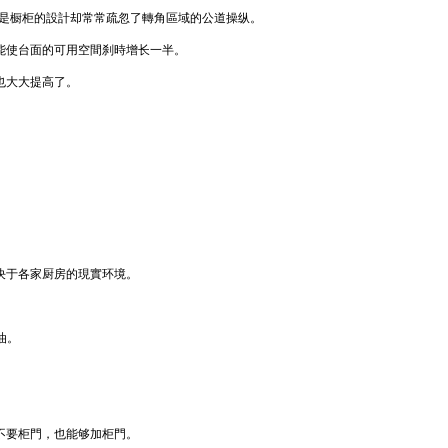
可是橱柜的設計却常常疏忽了轉角區域的公道操纵。
能使台面的可用空間刹時增长一半。
也大大提高了。
决于各家厨房的現實环境。
油。
不要柜門，也能够加柜門。