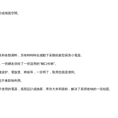
柜或墙面空間。
具和各類调料，另有時時時在感動下采辦的新型厨房小電器。
一些網友供给了一些适用的“糊口伶俐”。
微波炉、電饭煲、烤箱等，一目明了，取用也很是便利。
也不會影响利用。
常使用的電器，底部設計成抽屉，寄存大米和面粉，解决了厨房收纳的一浩劫題。
。