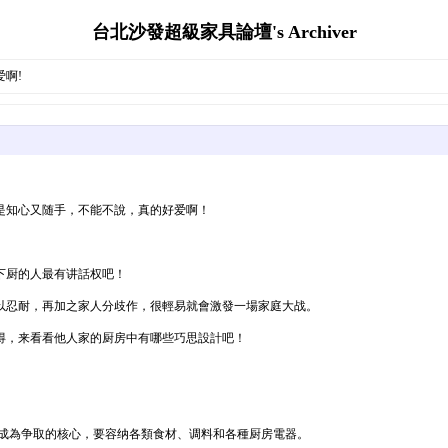
台北沙發超級家具論壇's Archiver
爱啊!
是知心又随手，不能不說，真的好爱啊！
下厨的人最有讲話权吧！
以忍耐，再加之家人分歧作，很輕易就會激發一場家庭大战。
得，来看看他人家的厨房中有哪些巧思設計吧！
面成為争取的核心，要容纳各類食材、调料和各種厨房電器。