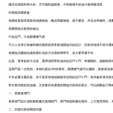
建议在墙面利用大砖，尽可能削减裂缝，不然裂缝中的油污會很難清算。
06墙面加搪瓷板
有網友家厨房墙面采纳搪瓷板，概况滑腻無缝，易于擦洗，并且自带磁性，搭
想要開放式厨房的做法
07姑且門，只為開通燃气用
不少人在举行装修時都但愿将厨房革新成開放式的設計，但有些地域不容许通
有網友試圖經由過程塞红包的方法请師傅帮手，這大要率通不外。
以是，更奇妙的方法是，選擇顶部带轨道的姑且PVC門，单侧開的，讓橱柜師
這類門是一次性的，本钱约莫在300块摆布，開通燃气後可以撤除，然後请油
不外必要注重的是，并不是所有地域都接管這類姑且PVC門，有些處所请求厨
對付那些既担忧油烟，又想要具有通透的開放式厨房的屋主，可以斟酌如下两
一、联動玻璃門
将厨房門設計成联動暗藏式玻璃移門，将門彻底暗藏在墙内，上方预埋滑轨，
二、封锁式厨房開室内窗