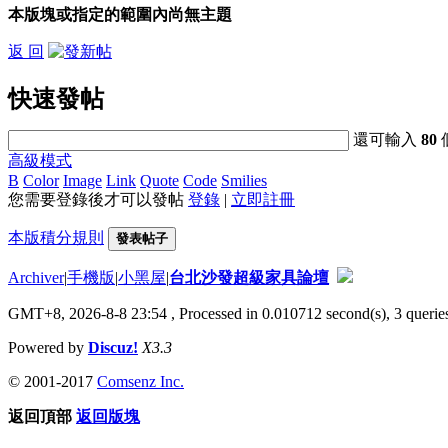
本版塊或指定的範圍內尚無主題
返 回
快速發帖
還可輸入
80
高級模式
B
Color
Image
Link
Quote
Code
Smilies
您需要登錄後才可以發帖
登錄
|
立即註冊
本版積分規則
發表帖子
Archiver
|
手機版
|
小黑屋
|
台北沙發超級家具論壇
GMT+8, 2026-8-8 23:54
, Processed in 0.010712 second(s), 3 queries
Powered by
Discuz!
X3.3
© 2001-2017
Comsenz Inc.
返回頂部
返回版塊