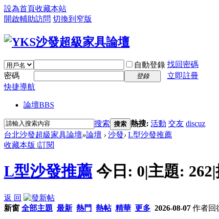
設為首頁
收藏本站
開啟輔助訪問
切換到窄版
找回密碼
自動登錄
密碼
立即註冊
登錄
快捷導航
論壇
BBS
搜索
熱搜:
活動
交友
discuz
搜索
台北沙發超級家具論壇
»
論壇
›
沙發
›
L型沙發推薦
收藏本版
|
訂閱
L型沙發推薦
今日:
0
|
主題:
262
|
返 回
新窗
全部主題
最新
熱門
熱帖
精華
更多
2026-08-07
作者
回