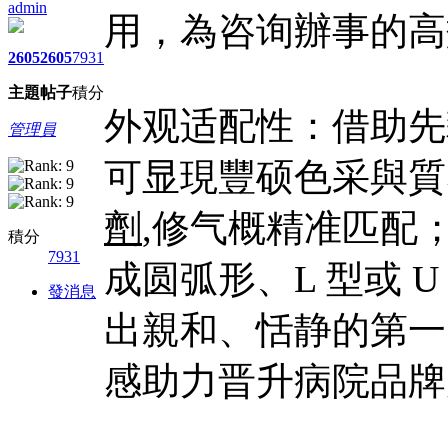
admin
用，為咨询辦事的高
2605
2605
7931
主題
帖子
積分
外观适配性：借助先
管理員
可显現豐硕色采與質
劑
,修气概精准匹配
積分
7931
成圆弧形、L 型或 
發消息
出親和、恬静的第一
感助力晋升病院品牌