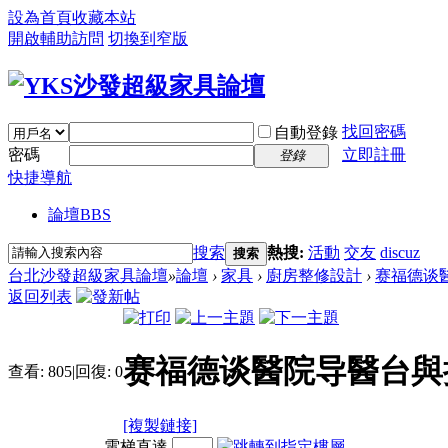
設為首頁
收藏本站
開啟輔助訪問
切換到窄版
找回密碼
自動登錄
密碼
立即註冊
登錄
快捷導航
論壇
BBS
搜索
熱搜:
活動
交友
discuz
搜索
台北沙發超級家具論壇
»
論壇
›
家具
›
廚房整修設計
›
赛福德谈醫
返回列表
赛福德谈醫院导醫台與
查看:
805
|
回復:
0
[複製鏈接]
電梯直達