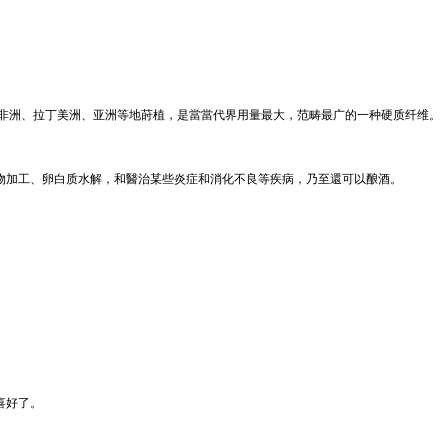
在非洲、拉丁美洲、亚洲等地莳植，是當當代界用量最大，范畴最广的一种硬质纤维。
物加工、卵白质水解，和醫治某些炎症和消化不良等疾病，乃至還可以酿酒。
喜好了。