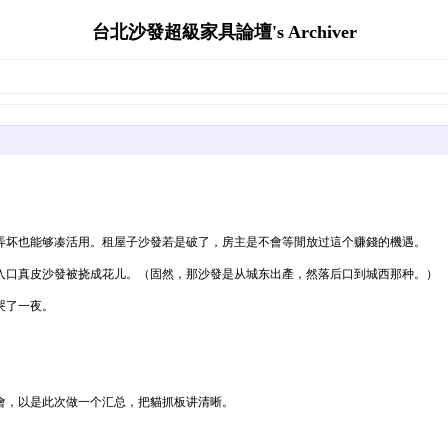
台北沙發超級家具論壇's Archiver
弄坏也能够凑活用。租屋子沙發若是破了，房主是不會等閒放过這个赚錢的機遇。
國入口真皮沙發被挠成花儿。（固然，那沙發是从城东出產，然落后口到城西那种。）
哭了一夜。
會，以是此次做一个汇总，把貓抓板讲清晰。