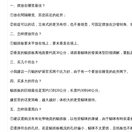
一、摆放在哪里最佳？
①放在間隔睡觉、苏息區近的处所；
②前提可以的话，立体式的更另有些，也不會很贵，可固定摆放在沙發转角、
二、怎样摆放符合？
①貓抓板要末平放在地上，要末垂直在墙上。
②垂直的貓抓板离地面要约莫30公分，请跟着貓咪的發展体型巨细调解，重點
三、买几个符合？
小我建议一只貓的铲屎官买两个比力好，由于有一个要放在睡觉的处所阁下。
四、买多大的符合？
貓抓板的巨细最佳是宽约15到20公分，长度约30到40公分。
嫌贫苦的话更简略，越大越好，体积大的更受貓咪接待。
五、怎样筛選黑白？
①建议選购没有有化學物資的貓抓板，以包管貓咪的康健，由于貓咪有時辰還
②選择符合的孔径。若是貓抓板概况的孔径偏小，貓咪不太爱抓，且纸板也不