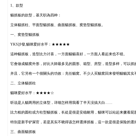
1、款型
貓抓板的款型，基天职為四种：
立体貓抓柱、平面型貓抓板、曲面貓抓板、窝垫型貓抓板。
一、窝垫型貓抓板
YKS沙發,貓咪爱好水平：★★★★★
這种貓抓板，造型比力讨喜，一方面貓貓喜好，一方面人看起来也不错。
它會做成貓窝外形，好比大師最多见的圆形、箱型、房型，造型多样，可以抓
并且，它另有一个很關头的功效：充任貓窝。不少人买貓窝回来發明貓貓其实
二、立体貓抓柱
貓咪爱好水平：★★★★☆
听说是人貓两用的立体型，详细怎样用我看了半天没搞大白……
比力粗的圆柱或方柱型貓抓板，长处是很是安稳耐用，貓咪可以站起来撅着屁
特别是新手铲屎官，若是其实不晓得该怎样選择抓板，這一款是很是保险的選择
三、曲面貓抓板