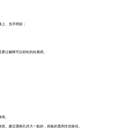
墙上、洗手間前；
是要让貓咪可以轻松的站着抓。
會啃。
耐抓。建议選购孔径大一點的，抓板的透风性也较佳。