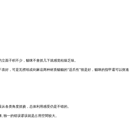
的立面子积不少，貓咪不會抓几下就感觉枯燥乏味。
不喜好，可是瓦楞纸或剑麻這两种材质貓貓的“适爪性”很是好，貓咪的指甲還可以抠
股从各类角度抓挠，总体利用感受仍是不错的。
, 独一的错误谬误就是占用空間较大。