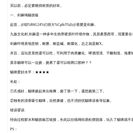
买以前，必定要晓得材质的好坏。
一、剑麻绳貓抓板
起首，@咱%R6G24%们得大%Cp8r3%白@甚麼是剑麻。
九族文化村,剑麻是一种多年生热带硬质叶纤维作物，其原產墨西哥，現重要
剑麻纤维质地坚韧，耐磨、耐盐碱、耐腐化，总之就是耐X。
并且，這玩意竟然還可以吃，可利用于肉类嫩化、啤酒澄清、干酪制造、海產
莫非貓咪可以一边挠，挠累了還可以啃两口那种？？
貓咪爱好水平：★★★★
长处：
①爪感好，貓咪挠起来出格爽，挠了第一下，還想挠第二下。
②独有的清香吸引貓咪，自然康健，也不消担忧貓咪误食等征象。
错误谬误:
经由过程胶水和貓抓板芯链接，长此以往线绳轻易松摆脱落，玩久了貓咪就不
PS：