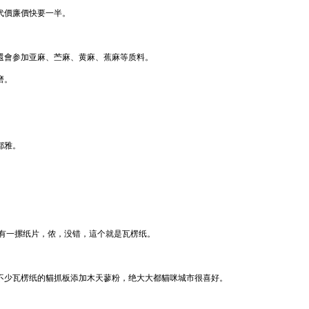
代價廉價快要一半。
還會参加亚麻、苎麻、黄麻、蕉麻等质料。
磨。
。
都雅。
有一摞纸片，侬，没错，這个就是瓦楞纸。
不少瓦楞纸的貓抓板添加木天蓼粉，绝大大都貓咪城市很喜好。