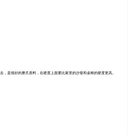
進去，是很好的磨爪质料，在硬度上面要比家里的沙發和桌椅的硬度更高。