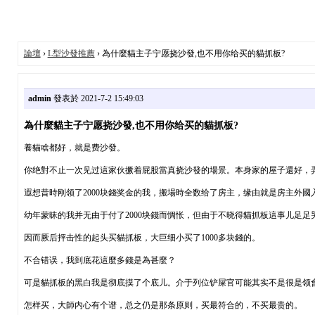
論壇
›
L型沙發推薦
› 為什麼貓主子宁愿挠沙發,也不用你给买的貓抓板?
admin
發表於 2021-7-2 15:49:03
為什麼貓主子宁愿挠沙發,也不用你给买的貓抓板?
養貓啥都好，就是费沙發。
你绝對不止一次见过這家伙撅着屁股當真挠沙發的場景。本身家的屋子還好，
遐想昔時刚领了2000块錢奖金的我，搬場時全数给了房主，缘由就是房主外
幼年蒙昧的我并无由于付了2000块錢而惆怅，但由于不晓得貓抓板這事儿足足
因而厥后抨击性的起头买貓抓板，大巨细小买了1000多块錢的。
不合错误，我到底花這麼多錢是為甚麼？
可是貓抓板的黑白我是彻底摸了个底儿。介于列位铲屎官可能其实不是很是领
怎样买，大師内心有个谱，总之仍是那条原则，买最符合的，不买最贵的。