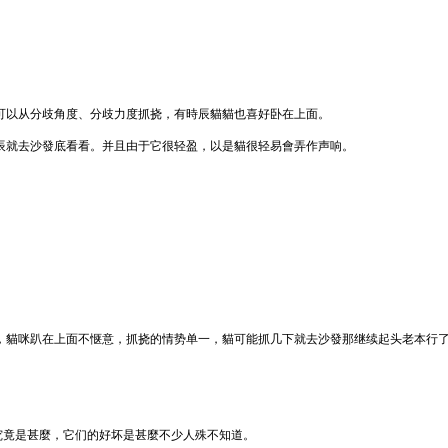
可以从分歧角度、分歧力度抓挠，有時辰貓貓也喜好卧在上面。
辰就去沙發底看看。并且由于它很轻盈，以是貓很轻易會弄作声响。
，貓咪趴在上面不惬意，抓挠的情势单一，貓可能抓几下就去沙發那继续起头老本行
质究竟是甚麼，它们的好坏是甚麼不少人殊不知道。