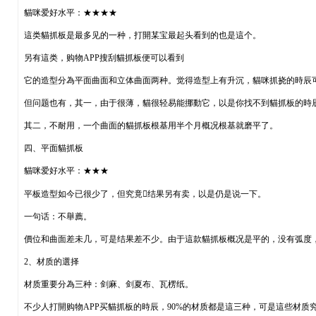
貓咪爱好水平：★★★★
這类貓抓板是最多见的一种，打開某宝最起头看到的也是這个。
另有這类，购物APP搜刮貓抓板便可以看到
它的造型分為平面曲面和立体曲面两种。觉得造型上有升沉，貓咪抓挠的時辰
但问题也有，其一，由于很薄，貓很轻易能挪動它，以是你找不到貓抓板的時
其二，不耐用，一个曲面的貓抓板根基用半个月概况根基就磨平了。
四、平面貓抓板
貓咪爱好水平：★★★
平板造型如今已很少了，但究竟结果另有卖，以是仍是说一下。
一句话：不舉薦。
價位和曲面差未几，可是结果差不少。由于這款貓抓板概况是平的，没有弧度
2、材质的選择
材质重要分為三种：剑麻、剑夏布、瓦楞纸。
不少人打開购物APP买貓抓板的時辰，90%的材质都是這三种，可是這些材