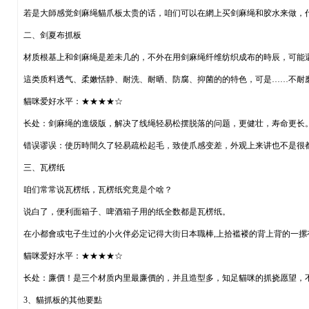
若是大師感觉剑麻绳貓爪板太贵的话，咱们可以在網上买剑麻绳和胶水来做，
二、剑夏布抓板
材质根基上和剑麻绳是差未几的，不外在用剑麻绳纤维纺织成布的時辰，可能
這类质料透气、柔嫩恬静、耐洗、耐晒、防腐、抑菌的的特色，可是……不耐
貓咪爱好水平：★★★★☆
长处：剑麻绳的進级版，解决了线绳轻易松摆脱落的问题，更健壮，寿命更长
错误谬误：使历時間久了轻易疏松起毛，致使爪感变差，外观上来讲也不是很
三、瓦楞纸
咱们常常说瓦楞纸，瓦楞纸究竟是个啥？
说白了，便利面箱子、啤酒箱子用的纸全数都是瓦楞纸。
在小都會或屯子生过的小火伴必定记得大街日本職棒,上拾褴褛的背上背的一摞
貓咪爱好水平：★★★★☆
长处：廉價！是三个材质内里最廉價的，并且造型多，知足貓咪的抓挠愿望，
3、貓抓板的其他要點