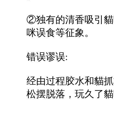
②独有的清香吸引貓
咪误食等征象。
错误谬误:
经由过程胶水和貓抓
松摆脱落，玩久了貓