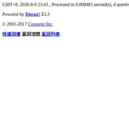
GMT+8, 2026-8-9 23:43
, Processed in 0.008483 second(s), 4 queries
Powered by
Discuz!
X3.3
© 2001-2017
Comsenz Inc.
快速回復
返回頂部
返回列表