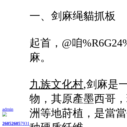
一、剑麻绳貓抓板
起首，@咱%R6G24
麻。
九族文化村
,剑麻是
物，其原產墨西哥，
admin
洲等地莳植，是當當
2605
2605
7931