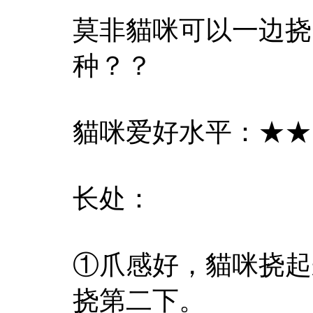
莫非貓咪可以一边挠
种？？
貓咪爱好水平：★★
长处：
①爪感好，貓咪挠起
挠第二下。