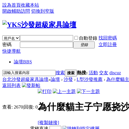
設為首頁
收藏本站
開啟輔助訪問
切換到窄版
找回密碼
自動登錄
密碼
立即註冊
登錄
快捷導航
論壇
BBS
搜索
熱搜:
活動
交友
discuz
搜索
台北沙發超級家具論壇
»
論壇
›
沙發
›
L型沙發推薦
›
為什麼貓主
返回列表
為什麼貓主子宁愿挠沙
查看:
2670
|
回復:
0
[複製鏈接]
電梯直達