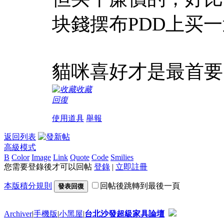
块錢摆布PDD上买
貓咪喜好才是最首要
收藏
回復
使用道具
舉報
返回列表
高級模式
B
Color
Image
Link
Quote
Code
Smilies
您需要登錄後才可以回帖
登錄
|
立即註冊
本版積分規則
回帖後跳轉到最後一頁
發表回復
Archiver
|
手機版
|
小黑屋
|
台北沙發超級家具論壇