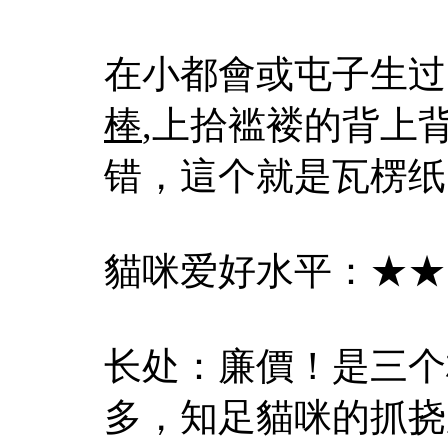
在小都會或屯子生过
棒
,上拾褴褛的背上
错，這个就是瓦楞纸
貓咪爱好水平：★★
长处：廉價！是三个
多，知足貓咪的抓挠