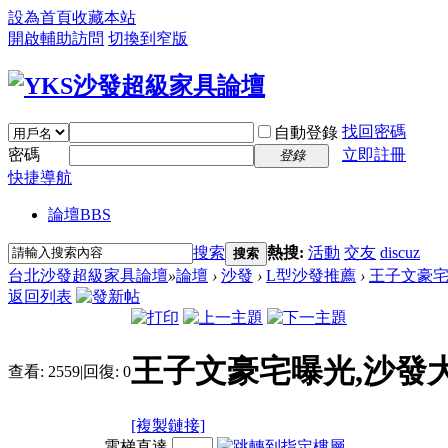
設為首頁
收藏本站
開啟輔助訪問
切換到窄版
找回密碼
自動登錄
密碼
立即註冊
登錄
快捷導航
論壇
BBS
搜索
熱搜:
活動
交友
discuz
搜索
台北沙發超級家具論壇
»
論壇
›
沙發
›
L型沙發推薦
›
王子文豪宅
返回列表
王子文豪宅曝光,沙發
查看:
2559
|
回復:
0
[複製鏈接]
電梯直達