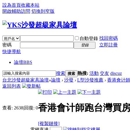
設為首頁
收藏本站
開啟輔助訪問
切換到窄版
找回密碼
自動登錄
密碼
立即註冊
登錄
快捷導航
論壇
BBS
搜索
熱搜:
活動
交友
discuz
搜索
台北沙發超級家具論壇
»
論壇
›
沙發
›
L型沙發推薦
›
香港會计師跑
返回列表
香港會计師跑台灣買房 
查看:
2638
|
回復:
0
[複製鏈接]
電梯直達