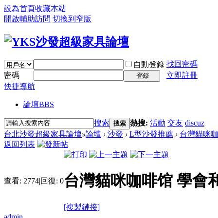
設為首頁
收藏本站
開啟輔助訪問
切換到窄版
找回密碼
自動登錄
密碼
立即註冊
登錄
快捷導航
論壇
BBS
搜索
熱搜:
活動
交友
discuz
搜索
台北沙發超級家具論壇
»
論壇
›
沙發
›
L型沙發推薦
›
台灣貓咪咖
返回列表
台灣貓咪咖啡馆 學會
查看:
2774
|
回復:
0
[複製鏈接]
admin