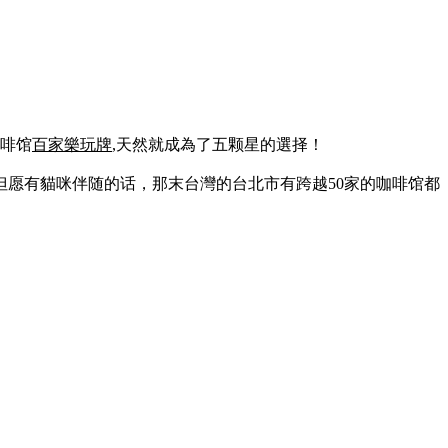
啡馆
百家樂玩牌
,天然就成為了五颗星的選择！
但愿有貓咪伴随的话，那末台灣的台北市有跨越50家的咖啡馆都