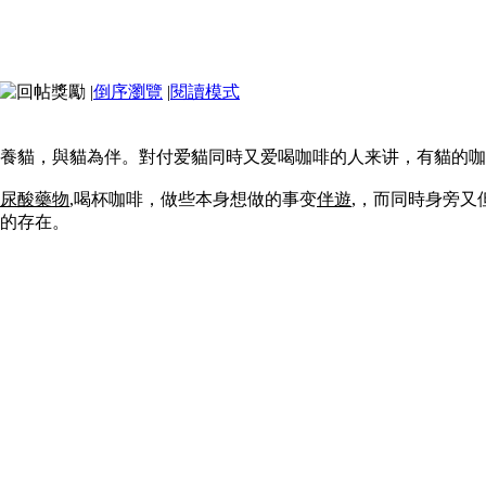
|
倒序瀏覽
|
閱讀模式
養貓，與貓為伴。對付爱貓同時又爱喝咖啡的人来讲，有貓的咖
尿酸藥物
,喝杯咖啡，做些本身想做的事变
伴遊
,，而同時身旁又
的存在。