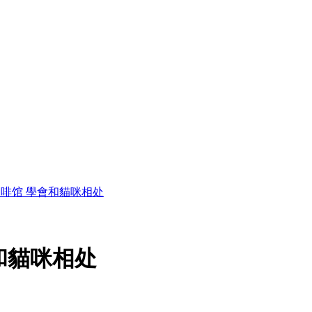
啡馆 學會和貓咪相处
和貓咪相处