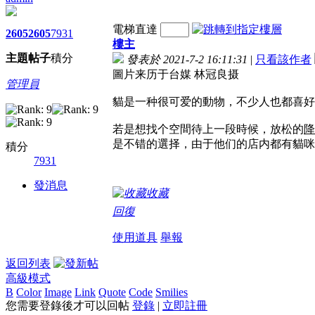
電梯直達
2605
2605
7931
樓主
主題
帖子
積分
發表於 2021-7-2 16:11:31
|
只看該作者
圖片来历于台媒 林冠良摄
管理員
貓是一种很可爱的動物，不少人也都喜好
若是想找个空間待上一段時候，放松的
降
是不错的選择，由于他们的店内都有貓咪
積分
7931
發消息
收藏
回復
使用道具
舉報
返回列表
高級模式
B
Color
Image
Link
Quote
Code
Smilies
您需要登錄後才可以回帖
登錄
|
立即註冊