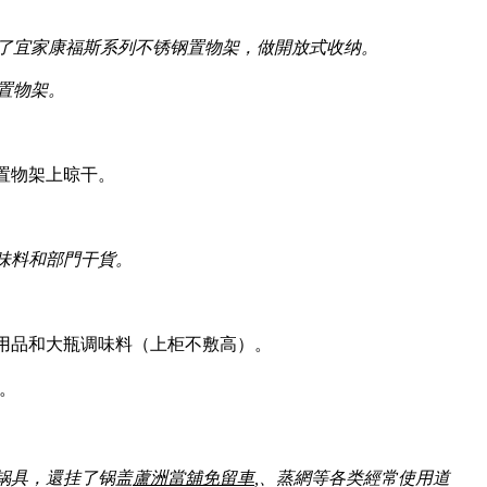
了宜家康福斯系列不锈钢置物架，做開放式收纳。
置物架。
置物架上晾干。
味料和部門干貨。
用品和大瓶调味料（上柜不敷高）。
利。
锅具，還挂了锅盖
蘆洲當舖免留車
,、蒸網等各类經常使用道