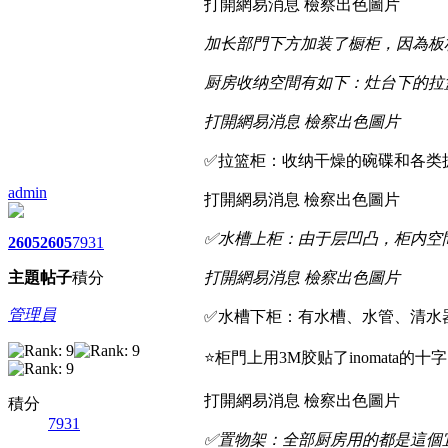
打開網易消息 檢察出色圖片
加长部門下方加装了橱柜，因為板
厨房收纳空間有如下：灶台下的拉
打開網易消息 檢察出色圖片
✅拉篮柜：收纳干燥的碗碟和各类
admin
打開網易消息 檢察出色圖片
✅水槽上柜：由于层凹凸，柜内空
2605
2605
7931
主題
帖子
積分
打開網易消息 檢察出色圖片
管理員
✅水槽下柜：有水槽、水管、清水
⭐️柜門上用3M胶贴了inomat
打開網易消息 檢察出色圖片
積分
7931
✅置物架：全部厨房用的都是這個