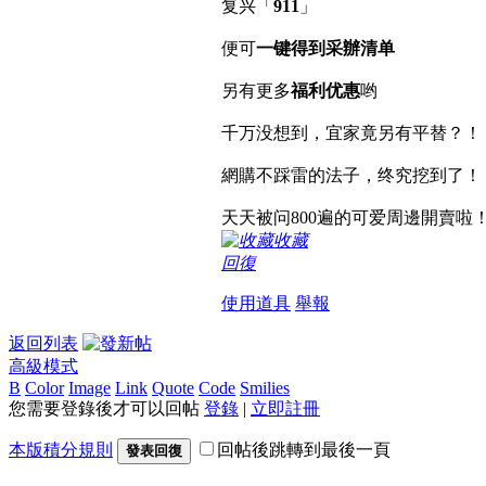
复兴「
911
」
便可
一键得到采辦清单
另有更多
福利优惠
哟
千万没想到，宜家竟另有平替？！
網購不踩雷的法子，终究挖到了！
天天被问800遍的可爱周邊開賣啦
收藏
回復
使用道具
舉報
返回列表
高級模式
B
Color
Image
Link
Quote
Code
Smilies
您需要登錄後才可以回帖
登錄
|
立即註冊
本版積分規則
回帖後跳轉到最後一頁
發表回復