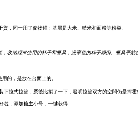
干貨，同一用了储物罐；基层是大米、糙米和面粉等粉类。
挂篮，收纳經常使用的杯子和餐具，洗事後的杯子颠倒、餐具平放
使用的，是放在台面上的。
装下拉式拉篮，厥後比拟了一下，發明拉篮双方的空間仍是挥霍
好啦，添加糖主小号，一键获得