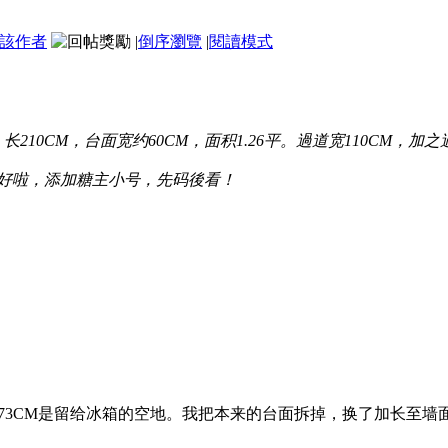
該作者
|
倒序瀏覽
|
閱讀模式
210CM，台面宽约60CM，面积1.26平。過道宽110CM，加之
好啦，添加糖主小号，先码後看！
邊73CM是留给冰箱的空地。我把本来的台面拆掉，换了加长至墙