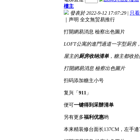
樓主
發表於 2022-9-12 17:07:29
|
只看
｜声明 全文無贸易推行
打開網易消息 檢察出色圖片
LOFT公寓的進門過道一字型厨房，长
屋主的
厨房收纳
清单
，糖主都收拾
打開網易消息 檢察出色圖片
扫码添加糖主小号
复兴「
911
」
便可
一键得到采辦清单
另有更多
福利优惠
哟
本来精装修台面长137CM，左手