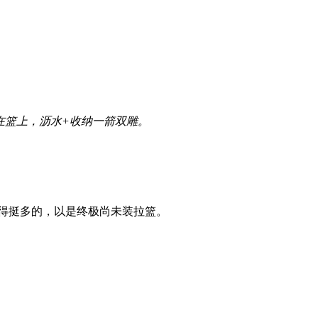
在篮上，沥水+收纳一箭双雕。
得挺多的，以是终极尚未装拉篮。