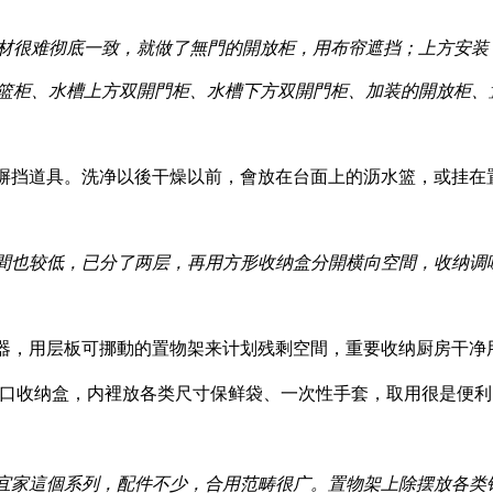
材很难彻底一致，就做了無門的開放柜，用布帘遮挡；上方安装
篮柜、水槽上方双開門柜、水槽下方双開門柜、加装的開放柜、
摒挡道具。洗净以後干燥以前，會放在台面上的沥水篮，或挂在
間也较低，已分了两层，再用方形收纳盒分開横向空間，收纳调
器，用层板可挪動的置物架来计划残剩空間，重要收纳厨房干净
a的十字口收纳盒，内裡放各类尺寸保鲜袋、一次性手套，取用很是便
宜家這個系列，配件不少，合用范畴很广。置物架上除摆放各类