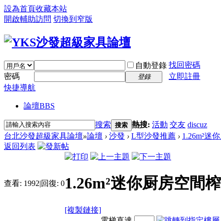
設為首頁
收藏本站
開啟輔助訪問
切換到窄版
找回密碼
自動登錄
密碼
立即註冊
登錄
快捷導航
論壇
BBS
搜索
熱搜:
活動
交友
discuz
搜索
台北沙發超級家具論壇
»
論壇
›
沙發
›
L型沙發推薦
›
1.26m²
返回列表
1.26m²迷你厨房空
查看:
1992
|
回復:
0
[複製鏈接]
電梯直達