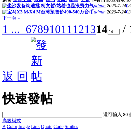
坐沙发备询遭批 柯文哲:站着也是浪费力气
admin
2020-7-24
0
3
宝马X3 M/X4 M台湾预售价490-540万台币
admin
2020-7-24
0
3
下一頁 »
1 ...
6
7
8
9
10
11
12
13
14
/
返 回
快速發帖
還可輸入
80
高級模式
B
Color
Image
Link
Quote
Code
Smilies