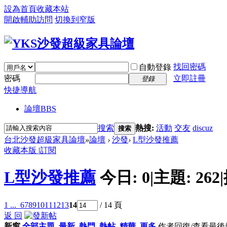
設為首頁
收藏本站
開啟輔助訪問
切換到窄版
找回密碼
自動登錄
密碼
立即註冊
登錄
快捷導航
論壇
BBS
搜索
熱搜:
活動
交友
discuz
搜索
台北沙發超級家具論壇
»
論壇
›
沙發
›
L型沙發推薦
收藏本版
|
訂閱
L型沙發推薦
今日:
0
|
主題:
262
|
1 ...
6
7
8
9
10
11
12
13
14
/ 14 頁
返 回
新窗
全部主題
最新
熱門
熱帖
精華
更多
作者
回復/查看
最後