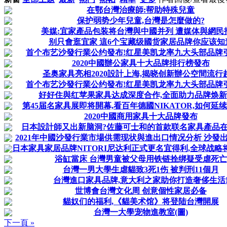
在鄂台灣治療師:帮助特殊兒童
保护弱势少年兒童,台灣是怎麼做的?
美媒:宜家產品包装将台灣與中國并列 遭媒体與網民
别只會逛宜家 這6个宝藏级國货家居品牌你应该知
首个布艺沙發行業公约發布!红星美凯龙率九大头部品牌
2020中國辦公家具十大品牌排行榜發布
圣奥家具亮相2020設計上海,揭晓创新辦公空間流行
首个布艺沙發行業公约發布!红星美凯龙率九大头部品牌
好好住與红苹果家具达成深度合作,全面助力品牌焕
第45届名家具展即将開幕,看百年德國NIKATOR,如何延
2020中國商用家具十大品牌發布
日本設計師又出新脑洞?佐藤可士和的首款联名家具產品
2021年中國沙發行業市場供需现状與進出口情况分析 沙發出口
日本家具家居品牌NITORI尼达利正式更名宜得利,全球战略将
浴缸當床 台灣男童被父母用铁链拴绑疑受虐死亡
台灣一男大學生虐貓致3死1伤 被判刑11個月
台灣進口家具品牌,意大利之家助你打造奢侈生活
世博會台灣文化周 创意個性家居必备
貓奴们的福利,《貓美术馆》将登陆台灣開展
台灣一大學宠物進教室(圖)
下一頁 »