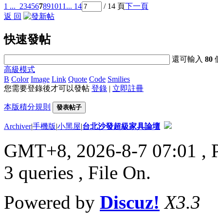
1 ...
2
3
4
5
6
7
8
9
10
11
... 14
/ 14 頁
下一頁
返 回
快速發帖
還可輸入
80
高級模式
B
Color
Image
Link
Quote
Code
Smilies
您需要登錄後才可以發帖
登錄
|
立即註冊
本版積分規則
發表帖子
Archiver
|
手機版
|
小黑屋
|
台北沙發超級家具論壇
GMT+8, 2026-8-7 07:01
, 
3 queries , File On.
Powered by
Discuz!
X3.3