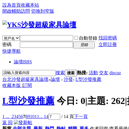
設為首頁
收藏本站
開啟輔助訪問
切換到窄版
找回密碼
自動登錄
密碼
立即註冊
登錄
快捷導航
論壇
BBS
搜索
熱搜:
活動
交友
discuz
搜索
台北沙發超級家具論壇
»
論壇
›
沙發
›
L型沙發推薦
收藏本版
|
訂閱
L型沙發推薦
今日:
0
|
主題:
262
|
1 ...
2
3
4
5
6
7
8
9
10
11
... 14
/ 14 頁
下一頁
返 回
新窗
全部主題
最新
熱門
熱帖
精華
更多
作者
回復/查看
最後