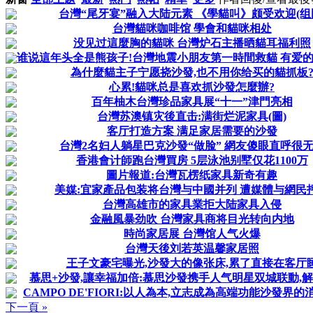
台灣“尾牙宴”融入大陆元素 《學貓叫》颇受欢迎(组
台灣貓咪咖啡馆 學會和貓咪相处
没见过這麼胸的貓咪 台灣炉石主播晒貓耳福利照
谁说這年头全是熊孩子!台灣地震小朋友第一時間救貓 有爱的場
為什麼貓主子宁愿挠沙發,也不用你给买的貓抓板
心累!貓咪总是喜欢抓沙發怎麼辦?
百年柚木台灣珍品家具展“十一”津門亮相
台灣苏澳镇灾後直击:满街烂泥家具(圖)
客厅打造方案 满足家居需要的沙發
台灣2名妇人躺星巴克沙發“做脸” 網友傻眼直呼很
香港會计師跑台灣買房 5层泳池别墅仅花1100万
圖片報道:台灣瓦楞纸家具新奇有趣
美媒:宜家產品包装将台灣与中國并列 遭媒體与網民
台灣高雄市的家具業拒大陆家具入侵
金融風暴劲吹 台灣家具商将目光转向内地
時尚家居展 台灣馆人气火爆
台灣天後刘若英温馨家居照
王子文豪宅曝光,沙發大的像张床,累了直接在客厅
慕思+沙發,讓幸福加倍:慕思沙發携手人气明星双城联動,解锁
CAMPO DE'FIORI:以人為本,立志成為高端功能沙發界
下一頁 »