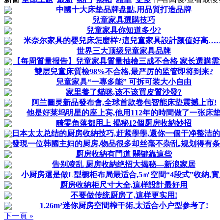
中國十大床垫品牌盘點,用品質打造品牌
兒童家具選購技巧
兒童家具你知道多少?
米奈尔家具的婴兒床怎麼样?這兒童家具設計颜值好高…
世界三大顶级兒童家具品牌
【每周質量报告】兒童家具質量抽檢三成不合格 家长選購需
雙层兒童床質檢98%不合格,最严厉的监管即将到来?
兒童家具“一專多能” 可拆可装大小自由
家里養了貓咪,该不该買皮質沙發?
阿兰圖灵新品發布會,全球首款卷包智能床垫震撼上市!
他是好莱坞明星的座上宾,他用112年的時間做了一张床
畸零角落都用上 揭秘12個厨房收納妙招
日本太太总结的厨房收納技巧,赶紧學學,還你一個干净整洁
發現一位韩國主妇的厨房,物品很多却丝毫不杂乱,规划得有
厨房收納有門道 關键靠這些
告别凌乱 厨房收納绝招大揭秘—新浪家居
小厨房還是做L型橱柜布局最适合,5㎡空間“4段式”收納,實
厨房收納柜尺寸大全,這样設計最好用
不要做传统厨房了,這样更实用!
1.26m²迷你厨房空間榨干術,太适合小户型参考了!
下一頁 »