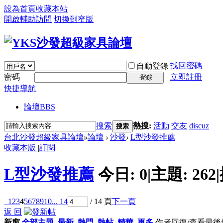
設為首頁
收藏本站
開啟輔助訪問
切換到窄版
找回密碼
自動登錄
密碼
立即註冊
登錄
快捷導航
論壇
BBS
搜索
熱搜:
活動
交友
discuz
搜索
台北沙發超級家具論壇
»
論壇
›
沙發
›
L型沙發推薦
收藏本版
|
訂閱
L型沙發推薦
今日:
0
|
主題:
262
|
1
2
3
4
5
6
7
8
9
10
... 14
/ 14 頁
下一頁
返 回
新窗
全部主題
最新
熱門
熱帖
精華
更多
作者
回復/查看
最後